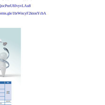
e/GQocPnrU8JvyvLAu8
/forms.gle/1brWncyF2ktonYcbA