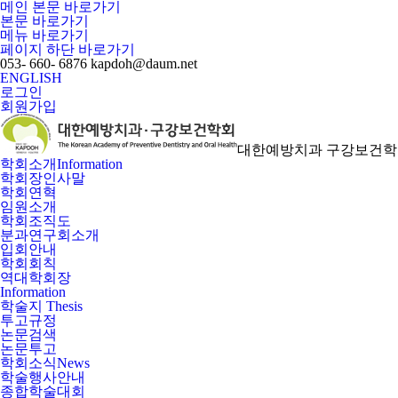
메인 본문 바로가기
본문 바로가기
메뉴 바로가기
페이지 하단 바로가기
053- 660- 6876
kapdoh@daum.net
ENGLISH
로그인
회원가입
대한예방치과 구강보건학
학회소개
Information
학회장인사말
학회연혁
임원소개
학회조직도
분과연구회소개
입회안내
학회회칙
역대학회장
Information
학술지
Thesis
투고규정
논문검색
논문투고
학회소식
News
학술행사안내
종합학술대회