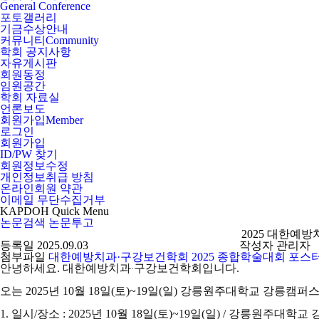
General Conference
포토갤러리
기금수상안내
커뮤니티
Community
학회 공지사항
자유게시판
회원동정
임원공간
학회 자료실
언론보도
회원가입
Member
로그인
회원가입
ID/PW 찾기
회원정보수정
개인정보취급 방침
온라인회원 약관
이메일 무단수집거부
KAPDOH
Quick
Menu
논문검색
논문투고
2025 대한예
등록일
2025.09.03
작성자
관리자
첨부파일
대한예방치과·구강보건학회 2025 종합학술대회 포스터.
안녕하세요. 대한예방치과
구강보건학회입니다.
·
오는 2025년 10월 18일(토)~19일(일) 강릉원주대학교 강릉
1. 일시/장소 : 2025년 10월 18일(토)~19일(일) / 강릉원주