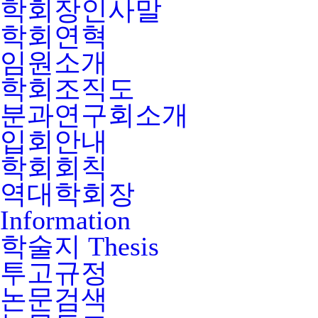
학회장인사말
학회연혁
임원소개
학회조직도
분과연구회소개
입회안내
학회회칙
역대학회장
Information
학술지
Thesis
투고규정
논문검색