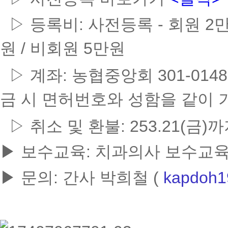
▷ 등록비: 사전등록 -
회원
2
원
/
비회원
5
만원
▷ 계좌
:
농협중앙회
301-0148
금 시 면허번호와 성함을 같이
▷
취소
및
환불
: 253.21(
금
)
까
▶ 보수교육: 치과의사 보수교육
▶ 문의
: 간사 박희철 (
kapdoh1