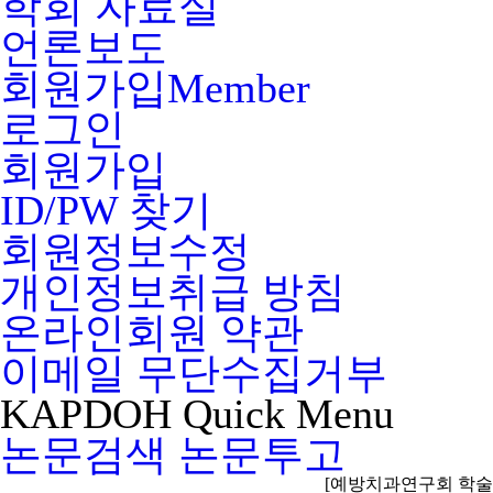
학회 자료실
언론보도
회원가입
Member
로그인
회원가입
ID/PW 찾기
회원정보수정
개인정보취급 방침
온라인회원 약관
이메일 무단수집거부
KAPDOH
Quick
Menu
논문검색
논문투고
[예방치과연구회 학술