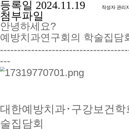
등록일
2024.11.19
작성자
관리
첨부파일
안녕하세요?
예방치과연구회의 학술집담회
-------
-------
-------
-------
-------
--
---
대한예방치과･구강보건학
술집담회