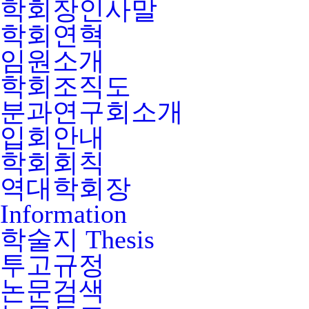
학회장인사말
학회연혁
임원소개
학회조직도
분과연구회소개
입회안내
학회회칙
역대학회장
Information
학술지
Thesis
투고규정
논문검색