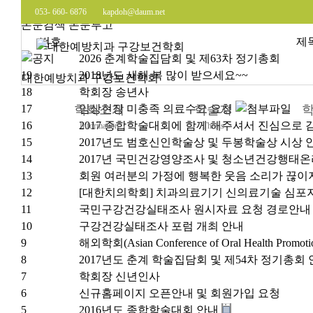
KAPDOH
Quick
Menu
053- 660- 6876
kapdoh@daum.net
논문검색
논문투고
번호
제
2026 춘계학술집담회 및 제63차 정기총회
19
2018년도 새해 복 많이 받으세요~~
대한예방치과 구강보건학회
18
학회장 송년사
17
학회소개
임상현장 미충족 의료수요 요청
학술지
16
2017 종합학술대회에 함께 해주셔서 진심으로 
Information
Thesis
15
2017년도 범호신인학술상 및 두봉학술상 시상 
14
2017년 국민건강영양조사 및 청소년건강행태온라
13
회원 여러분의 가정에 행복한 웃음 소리가 끊이지 
12
[대한치의학회] 치과의료기기 신의료기술 심포
11
국민구강건강실태조사 원시자료 요청 경로안내
10
구강건강실태조사 포럼 개최 안내
9
해외학회(Asian Conference of Oral Health Promoti
8
2017년도 춘계 학술집담회 및 제54차 정기총회
7
학회장 신년인사
6
신규홈페이지 오픈안내 및 회원가입 요청
5
2016년도 종합학술대회 안내