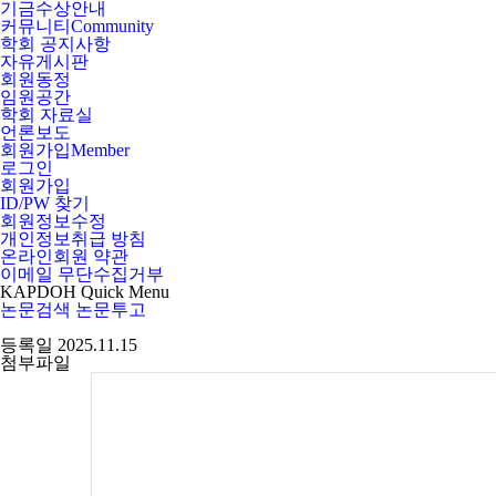
기금수상안내
커뮤니티
Community
학회 공지사항
자유게시판
회원동정
임원공간
학회 자료실
언론보도
회원가입
Member
로그인
회원가입
ID/PW 찾기
회원정보수정
개인정보취급 방침
온라인회원 약관
이메일 무단수집거부
KAPDOH
Quick
Menu
논문검색
논문투고
등록일
2025.11.15
첨부파일