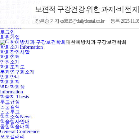
메인 본문 바로가기
본문 바로가기
보편적 구강건강 위한 과제·비전 
메뉴 바로가기
페이지 하단 바로가기
장은송 기자 es8815@dailydental.co.kr
등록 2025.11.05
053- 660- 6876
kapdoh@daum.net
ENGLISH
로그인
회원가입
대한예방치과 구강보건학회
학회소개
Information
학회장인사말
학회연혁
임원소개
학회조직도
분과연구회소개
입회안내
학회회칙
역대학회장
Information
학술지
Thesis
투고규정
논문검색
논문투고
학회소식
News
학술행사안내
종합학술대회
General Conference
포토갤러리