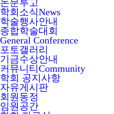
논문투고
학회소식
News
학술행사안내
종합학술대회
General Conference
포토갤러리
기금수상안내
커뮤니티
Community
학회 공지사항
자유게시판
회원동정
임원공간