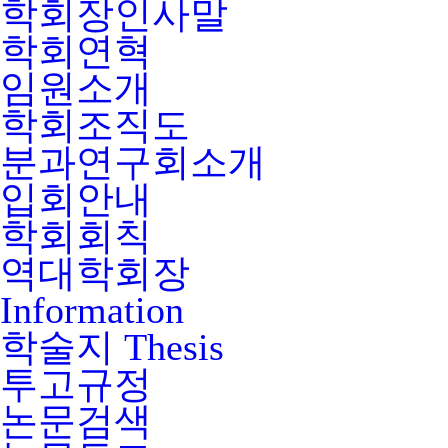
학회장인사말
학회연혁
임원소개
학회조직도
분과연구회소개
입회안내
학회회칙
역대학회장
Information
학술지
Thesis
투고규정
논문검색