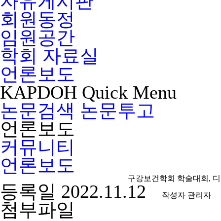
자유게시판
회원동정
임원공간
학회 자료실
언론보도
KAPDOH
Quick
Menu
논문검색
논문투고
언론보도
커뮤니티
언론보도
구강보건학회 학술대회, 디
등록일
2022.11.12
작성자
관리자
첨부파일